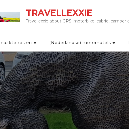
TRAVELLEXXIE
Travellexxie about GPS, motorbike, cabrio, camper
maakte reizen
(Nederlandse) motorhotels