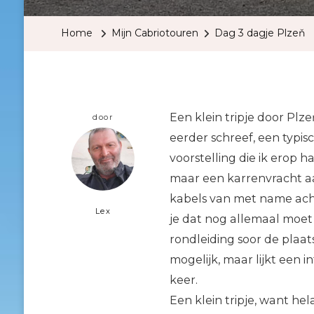
Home
Mijn Cabriotouren
Dag 3 dagje Plzeň
Een klein tripje door Plze
door
eerder schreef, een typis
voorstelling die ik erop
maar een karrenvracht aa
kabels van met name acht
Lex
je dat nog allemaal moe
rondleiding soor de plaats
mogelijk, maar lijkt een 
keer.
Een klein tripje, want h