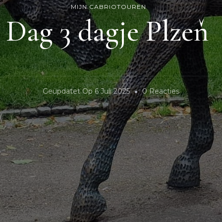
MIJN CABRIOTOUREN
Dag 3 dagje Plzeň
Op
Geüpdatet Op
6 Juli 2025
0 Reacties
Dag
3
Dagje
Plzeň