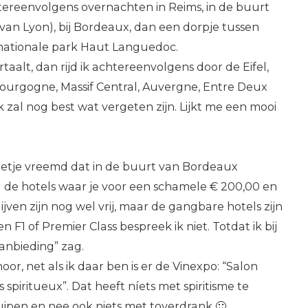
htereenvolgens overnachten in Reims, in de buurt
m van Lyon), bij Bordeaux, dan een dorpje tussen
t nationale park Haut Languedoc.
rtaalt, dan rijd ik achtereenvolgens door de Eifel,
urgogne, Massif Central, Auvergne, Entre Deux
k zal nog best wat vergeten zijn. Lijkt me een mooi
eetje vreemd dat in de buurt van Bordeaux
a de hotels waar je voor een schamele € 200,00 en
jven zijn nog wel vrij, maar de gangbare hotels zijn
n F1 of Premier Class bespreek ik niet. Totdat ik bij
anbieding” zag.
or, net als ik daar ben is er de Vinexpo: “Salon
s spiritueux”. Dat heeft níets met spiritisme te
uipen en nee ook niets met toverdrank 🙂