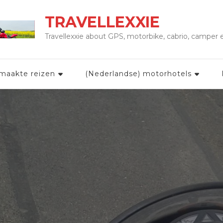
TRAVELLEXXIE
Travellexxie about GPS, motorbike, cabrio, camper
maakte reizen
(Nederlandse) motorhotels