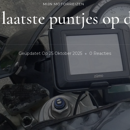
MIJN MOTORREIZEN
laatste puntjes op d
Op
Geüpdatet Op
25 Oktober 2025
0 Reacties
De
Laatste
Puntjes
Op
De
I.