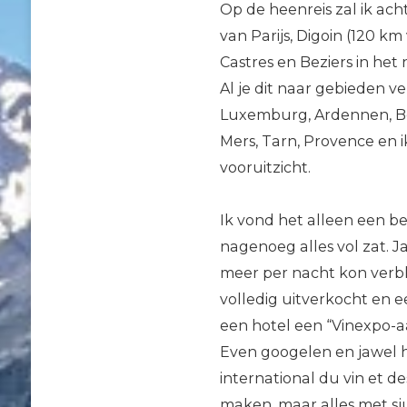
Op de heenreis zal ik ac
van Parijs, Digoin (120 k
Castres en Beziers in he
Al je dit naar gebieden ve
Luxemburg, Ardennen, Bo
Mers, Tarn, Provence en i
vooruitzicht.
Ik vond het alleen een b
nagenoeg alles vol zat. J
meer per nacht kon verbli
volledig uitverkocht en ee
een hotel een “Vinexpo-a
Even googelen en jawel ho
international du vin et de
maken, maar alles met sj