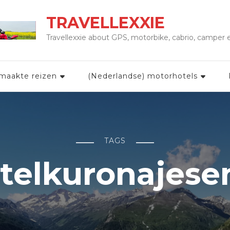
TRAVELLEXXIE
Travellexxie about GPS, motorbike, cabrio, camper
maakte reizen
(Nederlandse) motorhotels
TAGS
telkuronajese