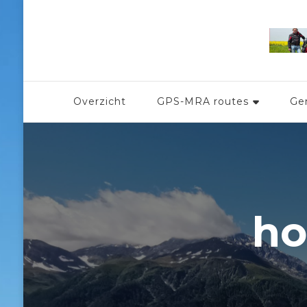
Overzicht
GPS-MRA routes
Ge
ho