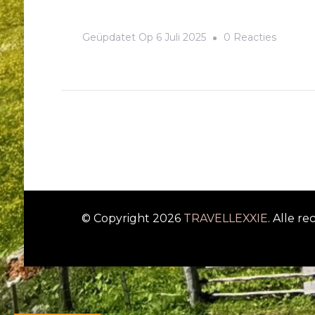
Op
Geüpdatet Op
6 Juli 2025
0 Reacties
Dag
7
Vsetin
–
Jesenik
© Copyright 2026
TRAVELLEXXIE
. Alle 