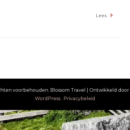
Lees
rechten voorbehouden.
Blossom Travel | Ontwikkeld doo
WordPress
.
Privacybeleid