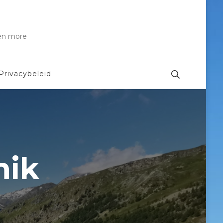
 en more
Privacybeleid
nik