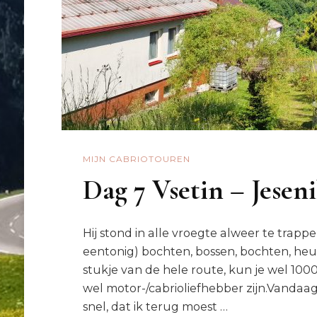
MIJN CABRIOTOUREN
Dag 7 Vsetin – Jesen
Hij stond in alle vroegte alweer te trap
eentonig) bochten, bossen, bochten, heuv
stukje van de hele route, kun je wel 10
wel motor-/cabrioliefhebber zijn.Vandaag
snel, dat ik terug moest …