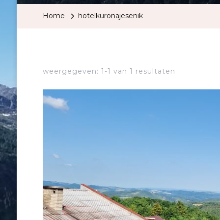
Home
hotelkuronajesenik
weergegeven: 1-1 van 1 resultaten