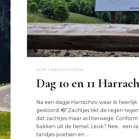
MIJN CABRIOTOUREN
Dag 10 en 11 Harrach
Na een dagje Harrachov, waar ik heerlijk 
gestoord. 🎼”Zachtjes tikt de regen tege
dat zachtjes maar achterwege. Confor
bakken uit de hemel. Leuk? Nee… een ram
tandjes poetsen en …