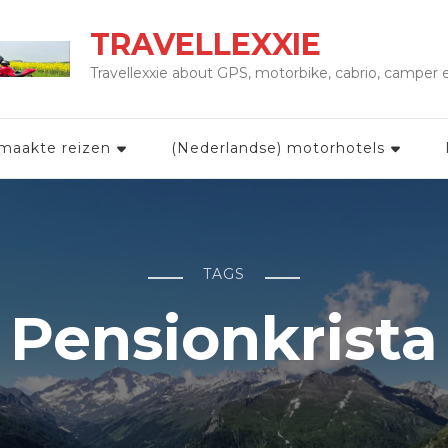
TRAVELLEXXIE
Travellexxie about GPS, motorbike, cabrio, camper
maakte reizen
(Nederlandse) motorhotels
TAGS
Pensionkrista