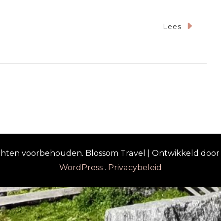
Lees
hov
rechten voorbehouden.
Blossom Travel | Ontwikkeld doo
WordPress
.
Privacybeleid