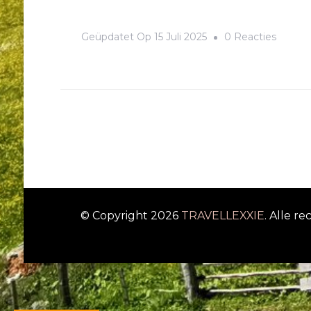
Op
Geüpdatet Op
15 Juli 2025
0 Reacties
Dag
10
En
11
Harrac
–
Karlice
–
© Copyright 2026
TRAVELLEXXIE
. Alle 
Thuis