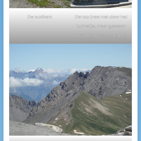
De zuidkant
De top (nee niet door het
tunneltje, maar gewoon
naar het hoogste punt!)