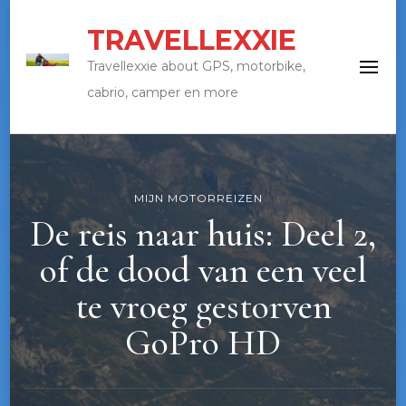
TRAVELLEXXIE
Travellexxie about GPS, motorbike,
cabrio, camper en more
MIJN MOTORREIZEN
De reis naar huis: Deel 2,
of de dood van een veel
te vroeg gestorven
GoPro HD