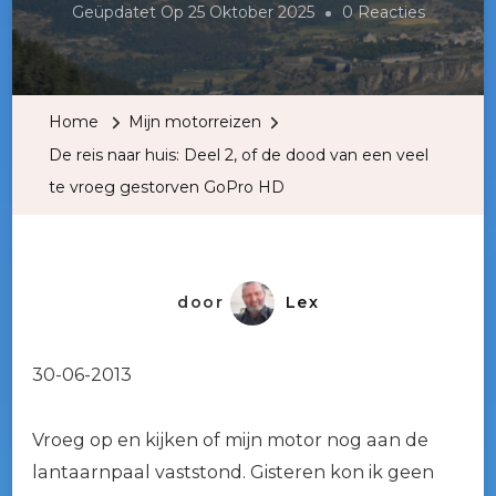
Op
Geüpdatet Op
25 Oktober 2025
0 Reacties
De
Reis
Naar
Home
Mijn motorreizen
Huis:
De reis naar huis: Deel 2, of de dood van een veel
Deel
te vroeg gestorven GoPro HD
2,
Of
De
Dood
door
Lex
Van
Een
30-06-2013
Veel
Te
Vroeg op en kijken of mijn motor nog aan de
Vroeg
lantaarnpaal vaststond. Gisteren kon ik geen
Gestorve