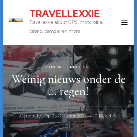
TRAVELLEXXIE
Travellexxie about GPS, motorbike,
cabrio, camper en more
MIJN MOTORREIZEN
Weinig nieuws onder de
… regen!
Op
Geüpdatet Op
25 Oktober 2025
0 Reacties
Weinig
Nieuws