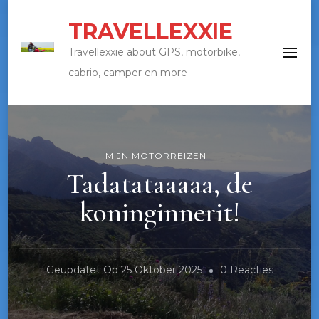
TRAVELLEXXIE
Travellexxie about GPS, motorbike,
cabrio, camper en more
MIJN MOTORREIZEN
Tadatataaaaa, de
koninginnerit!
Op
Geüpdatet Op
25 Oktober 2025
0 Reacties
Tadatata
De