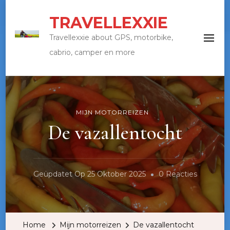
TRAVELLEXXIE
Travellexxie about GPS, motorbike,
cabrio, camper en more
MIJN MOTORREIZEN
De vazallentocht
Op
Geüpdatet Op
25 Oktober 2025
0 Reacties
De
Vazallen
Home
Mijn motorreizen
De vazallentocht